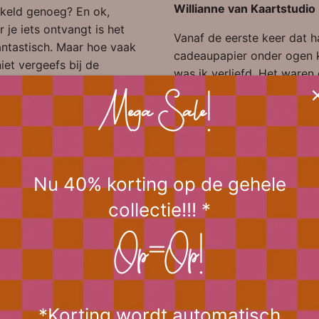
Willianne van Kaartstudio
keld genoeg? En ok,
 je iets ontvangt is het
Vanaf de eerste keer dat h
antastisch. Maar hoe vaak
cadeaupapier onder ogen 
iet vergeefs bij de
was ik verliefd. Het waren
nbus gelegen?
Hoewel er
olifantjes met ballonnetjes.
l onduidelijk is over de
Mega Sale!
inmiddels al een behoorlijk
st van deze romantische
collectie cadeaupapier
 zal je niet vervelen met
opgebouwd, maar deze
antjes tellende
inpakvellen waren zo ande
denisles, google maar
anders. Dat was het begin
Nu 40% korting op de gehele
😉) is een ding wel
enorme Kaartstudio collect
collectie!!! *
, er worden al honderden
Natuurlijk werd dat meteen
nonieme kaartjes en
eerste merk dat ik zou ga
jes gestuurd naar
Op=Op!
verkopen in mijn webshop.
nde ontvangers.
Inmiddels verkoop ik niet a
haar prachtige collecties, 
anuari 2023
bleek ze ook nog eens een
*Korting wordt automatisch
rder