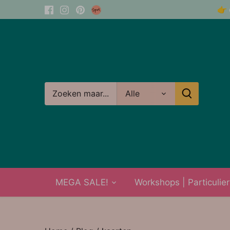
Meteen
👉 
naar
de
content
Alle
MEGA SALE!
Workshops | Particulier