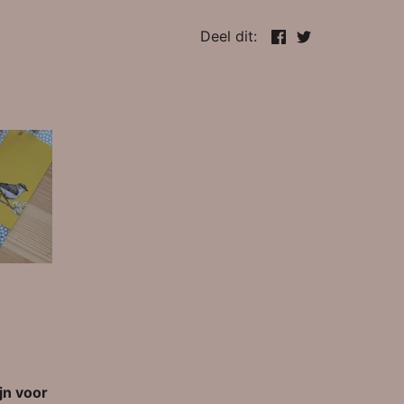
Deel
Tweet
Deel dit:
jn voor