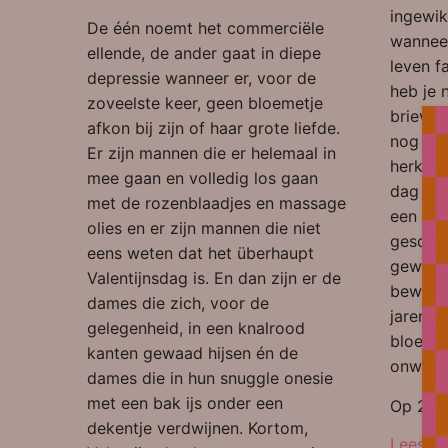
ingewik
De één noemt het commerciële
wanneer
ellende, de ander gaat in diepe
leven f
depressie wanneer er, voor de
heb je n
zoveelste keer, geen bloemetje
brieve
afkon bij zijn of haar grote liefde.
nog vee
Er zijn mannen die er helemaal in
herkom
mee gaan en volledig los gaan
dag (ik
met de rozenblaadjes en massage
een 3 k
olies en er zijn mannen die niet
geschie
eens weten dat het überhaupt
gewoon 
Valentijnsdag is. En dan zijn er de
bewezen
dames die zich, voor de
jaren a
gelegenheid, in een knalrood
bloemet
kanten gewaad hijsen én de
onwete
dames die in hun snuggle onesie
met een bak ijs onder een
Op 20 j
dekentje verdwijnen. Kortom,
Lees ve