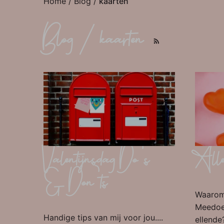
Home
/
Blog
/
kaarten
Blog / kaarten
Valentijnsdag Do’s
Alles
& Don’ts
Waarom
Meedoe
Handige tips van mij voor jou....
ellende?