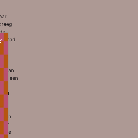
aar
kreeg
 de
 Ik had
e
rs dan
 van een
ie.
 het
an
lleen
maar
 hele