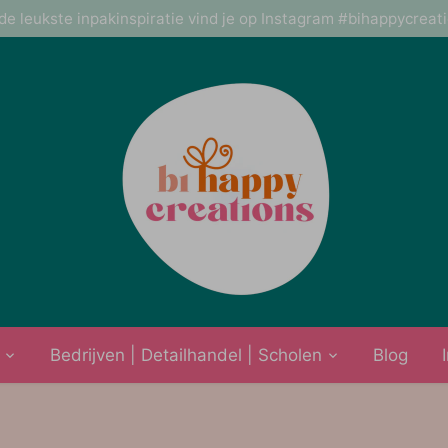
de leukste inpakinspiratie vind je op Instagram #bihappycreat
Bedrijven | Detailhandel | Scholen
Blog