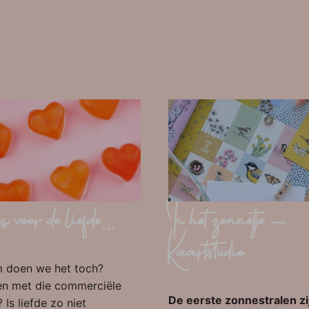
 voor de liefde...
In het zonnetje -
Kaartstudio
 doen we het toch?
n met die commerciële
De eerste zonnestralen zi
 Is liefde zo niet