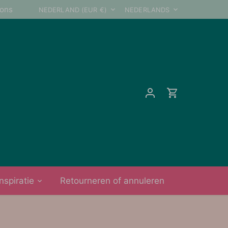
Valuta
Taal
ions
NEDERLAND (EUR €)
NEDERLANDS
Inspiratie
Retourneren of annuleren