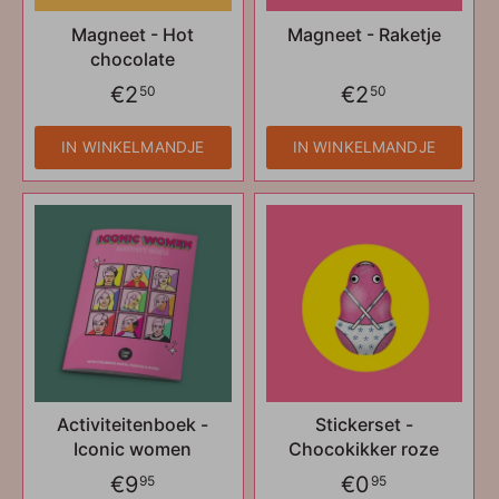
Magneet - Hot
Magneet - Raketje
chocolate
€2
€2
50
50
IN WINKELMANDJE
IN WINKELMANDJE
Activiteitenboek -
Stickerset -
Iconic women
Chocokikker roze
€9
€0
95
95