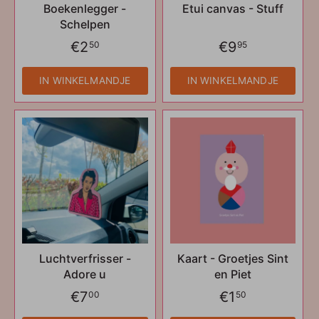
Boekenlegger -
Etui canvas - Stuff
Schelpen
€2
€9
50
95
IN WINKELMANDJE
IN WINKELMANDJE
Luchtverfrisser -
Kaart - Groetjes Sint
Adore u
en Piet
€7
€1
00
50