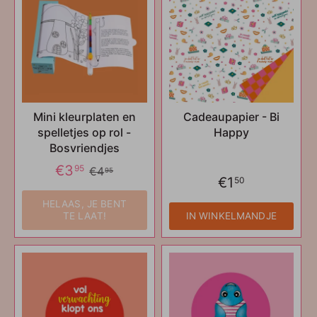
Mini kleurplaten en
Cadeaupapier - Bi
spelletjes op rol -
Happy
Bosvriendjes
€3
95
€4
95
€1
50
HELAAS, JE BENT
TE LAAT!
IN WINKELMANDJE