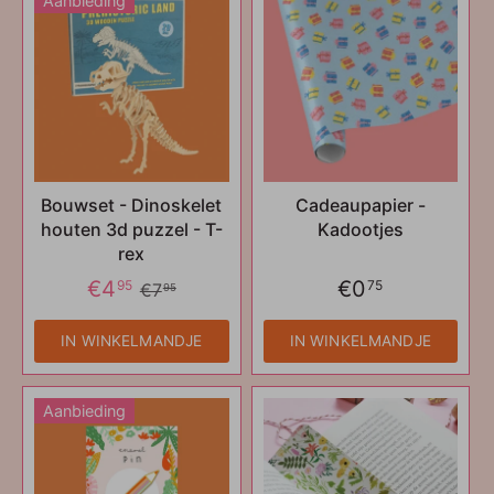
Aanbieding
Bouwset - Dinoskelet
Cadeaupapier -
houten 3d puzzel - T-
Kadootjes
rex
€4
€0
95
75
€7
95
IN WINKELMANDJE
IN WINKELMANDJE
Aanbieding