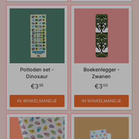
Potloden set -
Boekenlegger -
Dinosaur
Zwanen
€3
€3
95
00
IN WINKELMANDJE
IN WINKELMANDJE