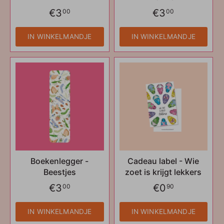
€3
€3
00
00
IN WINKELMANDJE
IN WINKELMANDJE
Boekenlegger -
Cadeau label - Wie
Beestjes
zoet is krijgt lekkers
€3
€0
00
90
IN WINKELMANDJE
IN WINKELMANDJE