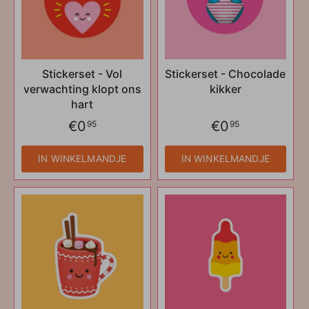
Stickerset - Vol
Stickerset - Chocolade
verwachting klopt ons
kikker
hart
€0
€0
95
95
IN WINKELMANDJE
IN WINKELMANDJE