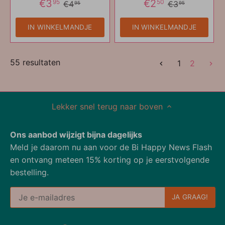
€3
€2
95
50
€4
€3
95
95
IN WINKELMANDJE
IN WINKELMANDJE
55 resultaten
1
2
Lekker snel terug naar boven
Ons aanbod wijzigt bijna dagelijks
Meld je daarom nu aan voor de Bi Happy News Flash
en ontvang meteen 15% korting op je eerstvolgende
bestelling.