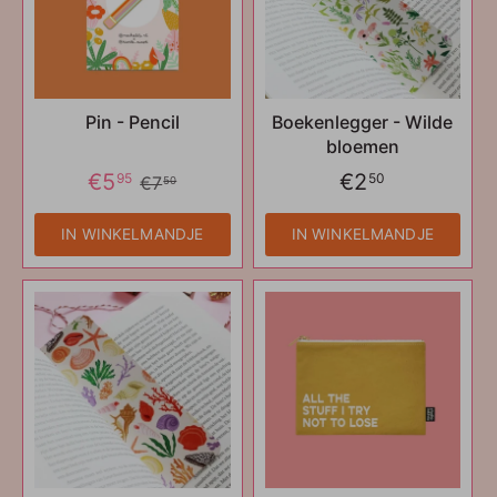
Pin - Pencil
Boekenlegger - Wilde
bloemen
€5
€2
95
50
€7
50
IN WINKELMANDJE
IN WINKELMANDJE