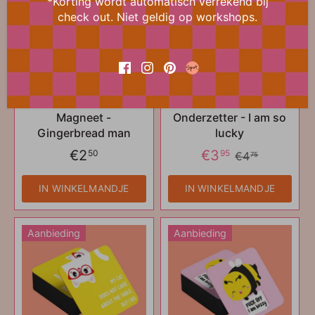
*Korting wordt automatisch verrekend bij
check out. Niet geldig op workshops.
Magneet -
Onderzetter - I am so
Gingerbread man
lucky
€2
€3
50
95
€4
75
IN WINKELMANDJE
IN WINKELMANDJE
Aanbieding
Aanbieding