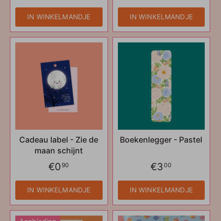
IN WINKELMANDJE
IN WINKELMANDJE
Cadeau label - Zie de
Boekenlegger - Pastel
maan schijnt
€0
€3
90
00
IN WINKELMANDJE
IN WINKELMANDJE