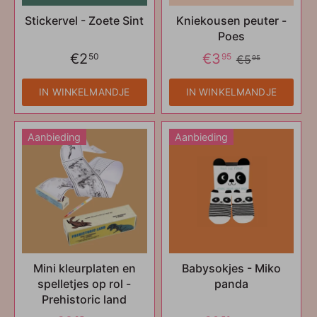
Stickervel - Zoete Sint
Kniekousen peuter -
Poes
€2
€3
50
95
€5
95
IN WINKELMANDJE
IN WINKELMANDJE
Aanbieding
Aanbieding
Mini kleurplaten en
Babysokjes - Miko
spelletjes op rol -
panda
Prehistoric land