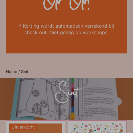
Op=Op!
* Korting wordt automatisch verrekend bij
check out. Niet geldig op workshops.
Home
/
Sint
Sint
Uitverkocht