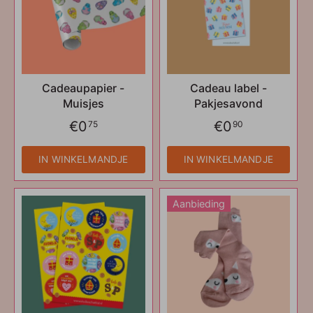
Cadeaupapier -
Cadeau label -
Muisjes
Pakjesavond
€0
€0
75
90
IN WINKELMANDJE
IN WINKELMANDJE
Aanbieding