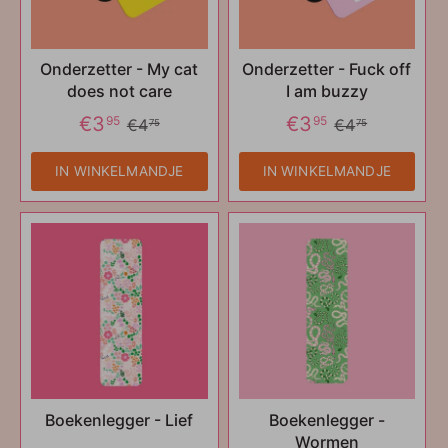
Onderzetter - My cat
Onderzetter - Fuck off
does not care
I am buzzy
€3
€3
95
95
€4
€4
75
75
IN WINKELMANDJE
IN WINKELMANDJE
Boekenlegger - Lief
Boekenlegger -
Wormen