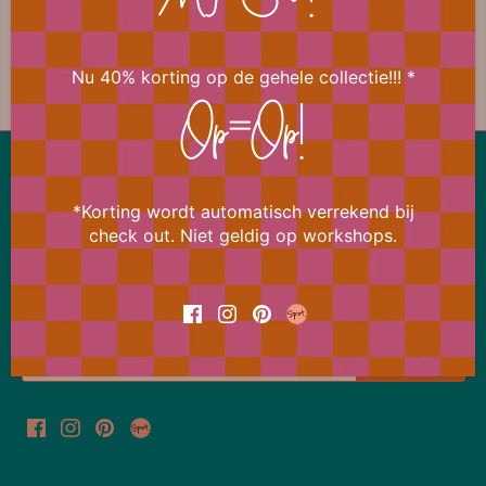
Mega Sale!
🎀 Diversen
Nu 40% korting op de gehele collectie!!! *
Op=Op!
Lekker snel terug naar boven
*Korting wordt automatisch verrekend bij
Ons aanbod wijzigt bijna dagelijks
check out. Niet geldig op workshops.
Meld je daarom nu aan voor de Bi Happy News Flash
en ontvang meteen 15% korting op je eerstvolgende
bestelling.