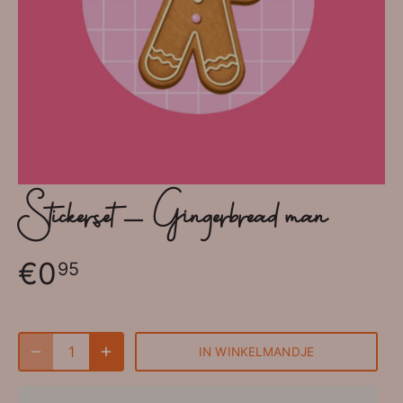
Stickerset - Gingerbread man
€0
95
IN WINKELMANDJE