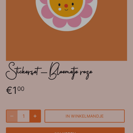
Stickerset - Bloemetje roze
€1
00
IN WINKELMANDJE