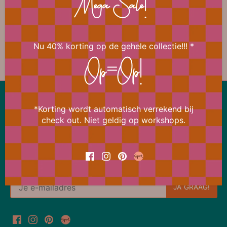
Mega Sale!
📐 Afmeting
Nu 40% korting op de gehele collectie!!! *
Op=Op!
Lekker snel terug naar boven
*Korting wordt automatisch verrekend bij
check out. Niet geldig op workshops.
Ons aanbod wijzigt bijna dagelijks
Meld je daarom nu aan voor de Bi Happy News Flash
en ontvang meteen 15% korting op je eerstvolgende
bestelling.