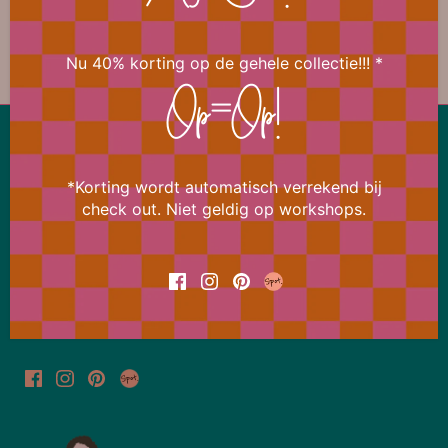
Nu 40% korting op de gehele collectie!!! *
Op=Op!
Lekker snel terug naar boven
*Korting wordt automatisch verrekend bij
Ons aanbod wijzigt bijna dagelijks
check out. Niet geldig op workshops.
Meld je daarom nu aan voor de Bi Happy News Flash
en ontvang meteen 15% korting op je eerstvolgende
bestelling.