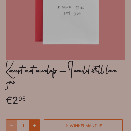
Kaart met envelop - I would still love
you
€2
95
IN WINKELMANDJE