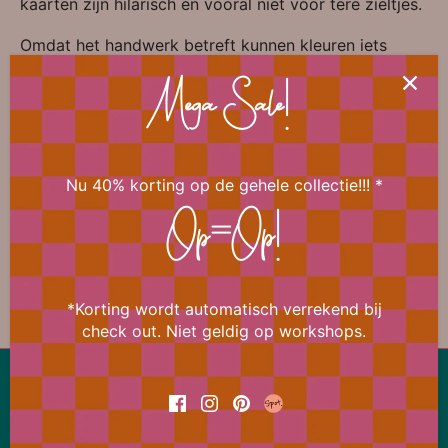
kaarten zijn hilarisch en vooral niet voor tere zieltjes.
Omdat het handwerk betreft kunnen kleuren iets
afwijken. Tevens kan de kleur van de envelop
afwijken van die van de afbeelding. Deze komen in
Mega Sale!
alle kleuren van de regenboog en worden willekeurig
toegevoegd.
Nu 40% korting op de gehele collectie!!! *
Op=Op!
📐 Afmeting
*Korting wordt automatisch verrekend bij
check out. Niet geldig op workshops.
Lekker snel terug naar boven
Ons aanbod wijzigt bijna dagelijks