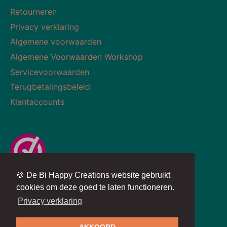
Retourneren
Privacy verklaring
Algemene voorwaarden
Algemene Voorwaarden Workshop
Servicevoorwaarden
Terugbetalingsbeleid
Klantaccounts
🍪 De Bi Happy Creations website gebruikt
Valuta
Taal
NEDERLAND (EUR €)
NEDERLANDS
cookies om deze goed te laten functioneren.
Privacy verklaring
Algemene voorwaarden © 2026
BiHappyCreations