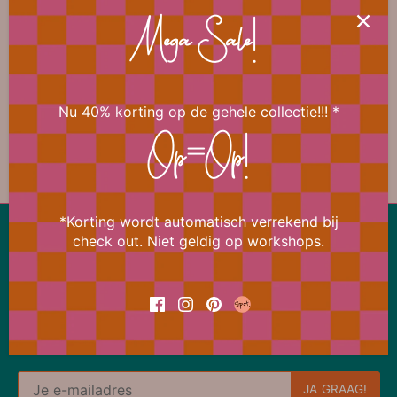
Mega Sale!
📐 Afmeting
Nu 40% korting op de gehele collectie!!! *
Op=Op!
*Korting wordt automatisch verrekend bij
Lekker snel terug naar boven
check out. Niet geldig op workshops.
Ons aanbod wijzigt bijna dagelijks
Meld je daarom nu aan voor de Bi Happy News Flash
en ontvang meteen 15% korting op je eerstvolgende
bestelling.