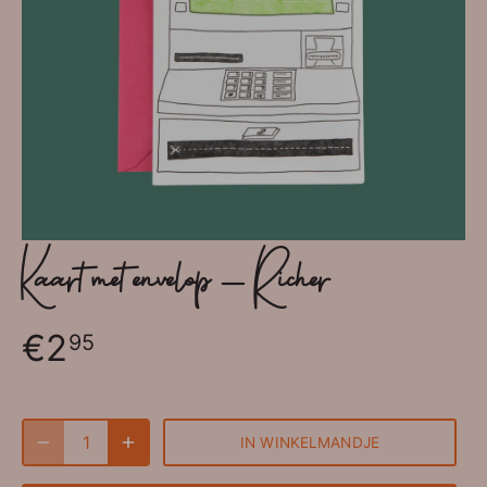
Kaart met envelop - Richer
€2
95
IN WINKELMANDJE