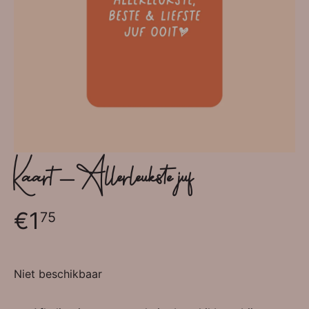
Kaart - Allerleukste juf
€1
75
Niet beschikbaar