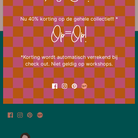
Vorige
/
Volgende
Oranje
Nu 40% korting op de gehele collectie!!! *
Op=Op!
Lekker snel terug naar boven
*Korting wordt automatisch verrekend bij
Ons aanbod wijzigt bijna dagelijks
check out. Niet geldig op workshops.
Meld je daarom nu aan voor de Bi Happy News Flash
en ontvang meteen 15% korting op je eerstvolgende
bestelling.