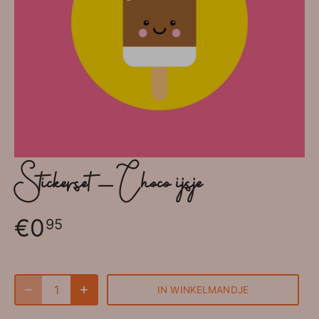
Stickerset - Choco ijsje
€0
95
IN WINKELMANDJE