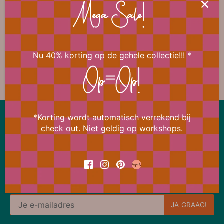
🎀 Diversen
Mega Sale!
Nu 40% korting op de gehele collectie!!! *
Vorige
/
Volgende
Geel
Op=Op!
Lekker snel terug naar boven
*Korting wordt automatisch verrekend bij
check out. Niet geldig op workshops.
Ons aanbod wijzigt bijna dagelijks
Meld je daarom nu aan voor de Bi Happy News Flash
en ontvang meteen 15% korting op je eerstvolgende
bestelling.